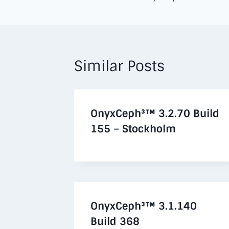
navigation
Similar Posts
OnyxCeph³™ 3.2.70 Build
155 – Stockholm
OnyxCeph³™ 3.1.140
Build 368