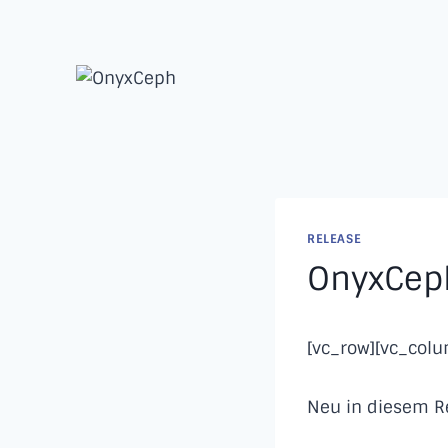
Skip
to
content
RELEASE
OnyxCeph
[vc_row][vc_col
Neu in diesem R