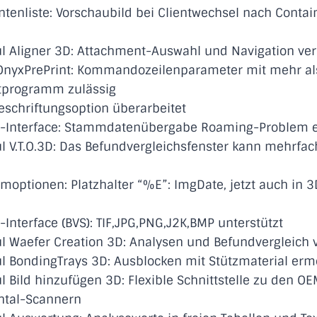
tenliste: Vorschaubild bei Clientwechsel nach Contai
 Aligner 3D: Attachment-Auswahl und Navigation ver
OnyxPrePrint: Kommandozeilenparameter mit mehr al
ittprogramm zulässig
schriftungsoption überarbeitet
Interface: Stammdatenübergabe Roaming-Problem e
V.T.O.3D: Das Befundvergleichsfenster kann mehrfac
optionen: Platzhalter “%E”: ImgDate, jetzt auch in 
nterface (BVS): TIF,JPG,PNG,J2K,BMP unterstützt
 Waefer Creation 3D: Analysen und Befundvergleich 
 BondingTrays 3D: Ausblocken mit Stützmaterial erm
Bild hinzufügen 3D: Flexible Schnittstelle zu den O
tal-Scannern