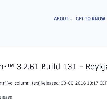
ABOUT
GET TO KNOW
³™ 3.2.61 Build 131 – Reykj
umn][vc_column_text]Released: 30-06-2016 13:17 CET
elease