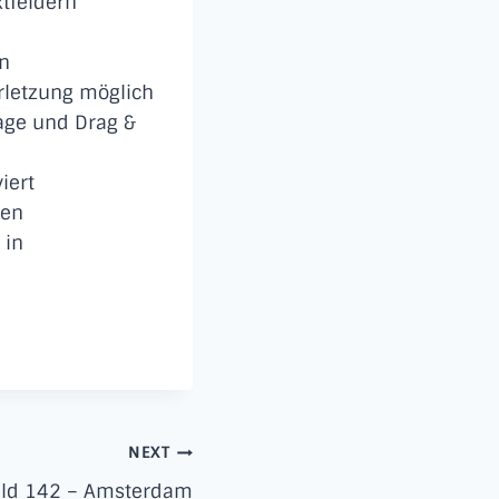
tfeldern
en
rletzung möglich
age und Drag &
iert
ben
 in
NEXT
ild 142 – Amsterdam