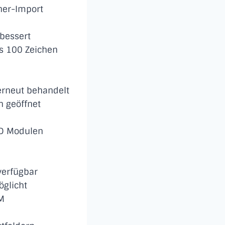
ner-Import
bessert
s 100 Zeichen
rneut behandelt
h geöffnet
3D Modulen
verfügbar
öglicht
EM