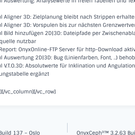
Auswertung: Analysewerte in freien Tabellen und Tex
Aligner 3D: Zielplanung bleibt nach Strippen erhalt
Aligner 3D: Vorspulen bis zur nächsten Grenzwertve
 Bild hinzufügen 2D|3D: Dateipfade per Zwischenabl
dquelle nutzbar
port: OnyxOnline-FTP Server für http-Download aktiv
Auswertung 2D|3D: Bug (Linienfarben, Font, ..) beho
V.T.O.3D: Absolutwerte für Inklination und Angulation
ungstabelle ergänzt
][/vc_column][/vc_row]
uild 137 – Oslo
OnyxCeph³™ 3.2.63 Bu