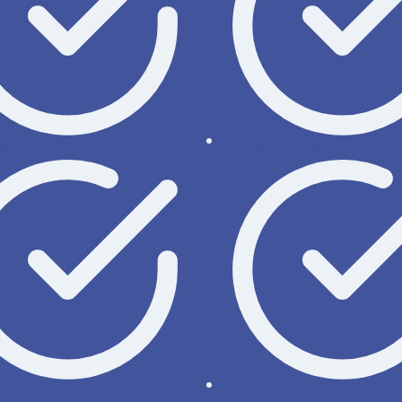
ki
License types
nline
Order