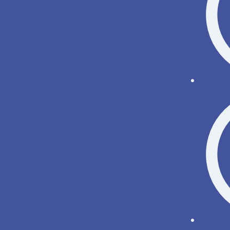
OnyxWi
Help o