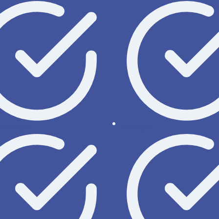
 access
Activate