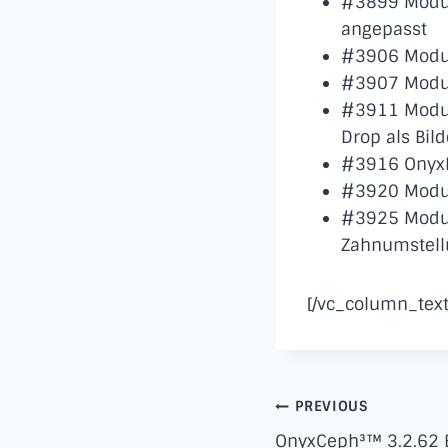
#3899 Modul 
angepasst
#3906 Modul 
#3907 Modul 
#3911 Modul
Drop als Bil
#3916 OnyxRe
#3920 Modul 
#3925 Modul 
Zahnumstell
[/vc_column_text
Post
PREVIOUS
OnyxCeph³™ 3.2.62 B