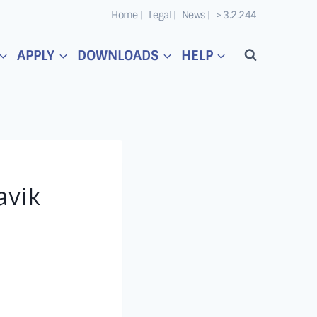
Home |
Legal |
News |
> 3.2.244
APPLY
DOWNLOADS
HELP
avik