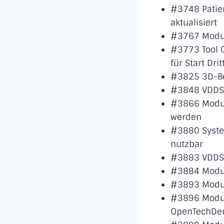
#3748 Patien
aktualisiert
#3767 Modul
#3773 Tool 
für Start Dr
#3825 3D-Be
#3848 VDDS-
#3866 Modul 
werden
#3880 System
nutzbar
#3883 VDDS-I
#3884 Modul
#3893 Modul
#3896 Modul 
OpenTechDen