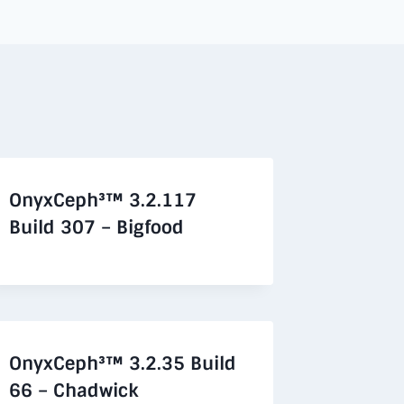
OnyxCeph³™ 3.2.117
Build 307 – Bigfood
OnyxCeph³™ 3.2.35 Build
66 – Chadwick