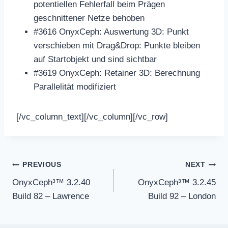
potentiellen Fehlerfall beim Prägen
geschnittener Netze behoben
#3616 OnyxCeph: Auswertung 3D: Punkt
verschieben mit Drag&Drop: Punkte bleiben
auf Startobjekt und sind sichtbar
#3619 OnyxCeph: Retainer 3D: Berechnung
Parallelität modifiziert
[/vc_column_text][/vc_column][/vc_row]
Post
PREVIOUS
NEXT
navigation
OnyxCeph³™ 3.2.40
OnyxCeph³™ 3.2.45
Build 82 – Lawrence
Build 92 – London