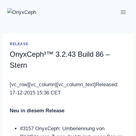
Skip
to
content
RELEASE
OnyxCeph³™ 3.2.43 Build 86 –
Stern
[vc_row][vc_column][vc_column_text]Released:
17-12-2015 15:36 CET
Neu in diesem Release
#3157 OnyxCeph: Umbenennung von