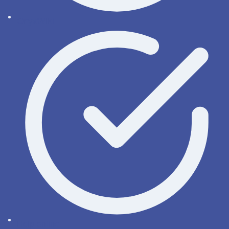
OnyxWiki
Help online