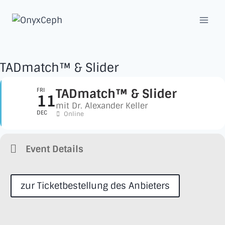
Zum
Inhalt
springen
TADmatch™ & Slider
TADmatch™ & Slider
FRI
11
mit Dr. Alexander Keller
DEC
Online
Event Details
zur Ticketbestellung des Anbieters