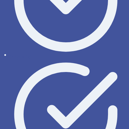
OnyxWiki