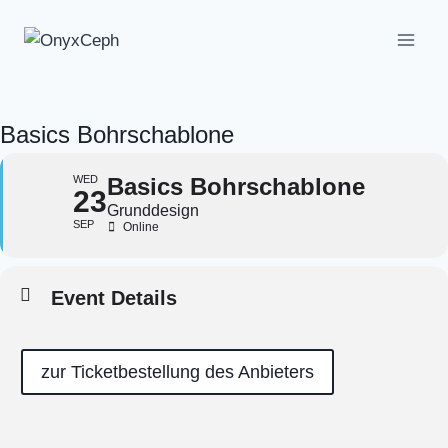
Zum
Inhalt
springen
Basics Bohrschablone
WED
Basics Bohrschablone
23
Grunddesign
SEP
Online
Event Details
zur Ticketbestellung des Anbieters