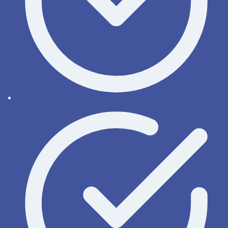
OnyxWiki