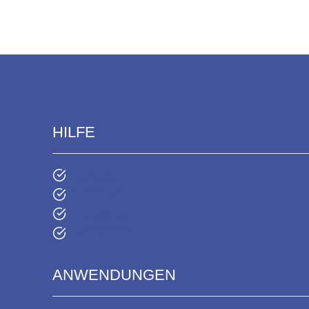
HILFE
OnyxWiki
Online-Hilfe
Fernwartung
Mitteilungen
ANWENDUNGEN