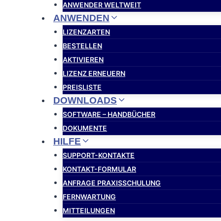
ANWENDER WELTWEIT
ANWENDEN
LIZENZARTEN
BESTELLEN
AKTIVIEREN
LIZENZ ERNEUERN
PREISLISTE
DOWNLOADS
SOFTWARE – HANDBÜCHER
DOKUMENTE
HILFE
SUPPORT-KONTAKTE
KONTAKT-FORMULAR
ANFRAGE PRAXISSCHULUNG
FERNWARTUNG
MITTEILUNGEN